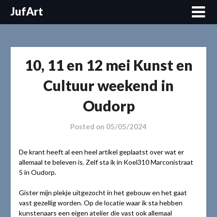
Skip
JufArt
to
content
10, 11 en 12 mei Kunst en
Cultuur weekend in
Oudorp
Posted on
05/05/2024
De krant heeft al een heel artikel geplaatst over wat er
allemaal te beleven is. Zelf sta ik in Koel310 Marconistraat
5 in Oudorp.
Gister mijn plekje uitgezocht in het gebouw en het gaat
vast gezellig worden. Op de locatie waar ik sta hebben
kunstenaars een eigen atelier die vast ook allemaal