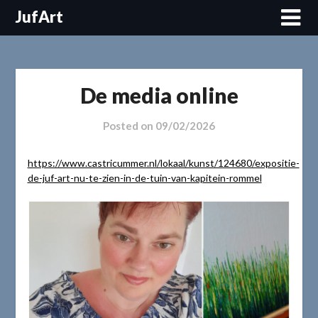
Skip
JufArt
to
content
De media online
Posted on
09/02/2026
https://www.castricummer.nl/lokaal/kunst/124680/expositie-
de-juf-art-nu-te-zien-in-de-tuin-van-kapitein-rommel