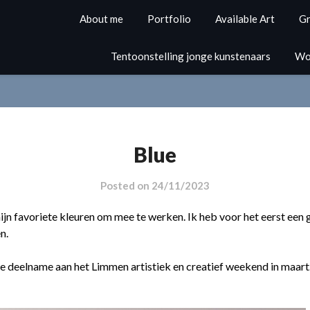
About me
Portfolio
Available Art
Gr
Tentoonstelling jonge kunstenaars
Wo
Blue
Posted on
24/11/2023
ijn favoriete kleuren om mee te werken. Ik heb voor het eerst een 
n.
e deelname aan het Limmen artistiek en creatief weekend in maart. 