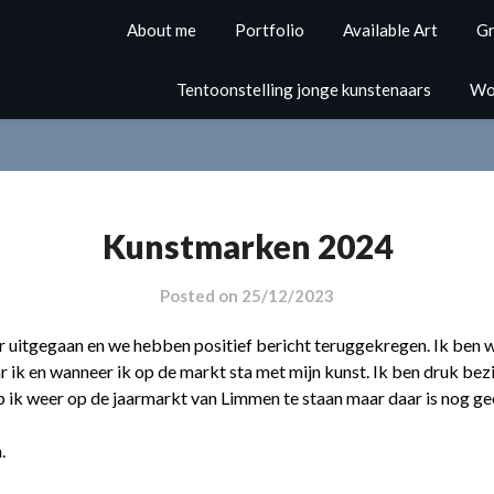
About me
Portfolio
Available Art
Gr
Tentoonstelling jonge kunstenaars
Wo
Kunstmarken 2024
Posted on
25/12/2023
 uitgegaan en we hebben positief bericht teruggekregen. Ik ben w
ar ik en wanneer ik op de markt sta met mijn kunst. Ik ben druk 
k weer op de jaarmarkt van Limmen te staan maar daar is nog gee
.